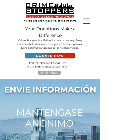
The safe and anonymous way to report crime.
Your Donations Make a
Difference
Crime Stoppers is a lifeline for our community. Every
donation helps keep our anonymous tip line open and
turns community tips into safer neighborhoods.
DONATE NOW
FOR EMERGENCIES: CALL 911
PARA EMERGENCIAS: LLAME 911
EN ESPAÑOL
ENVIE INFORMACIÓN
MANTENGASE
ANÓNIMO