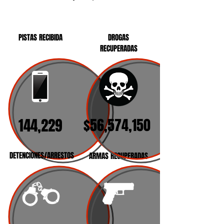
PISTAS RECIBIDA
DROGAS
RECUPERADAS
144,229
$56,574,150
DETENCIONES/ARRESTOS
ARMAS RECUPERADAS